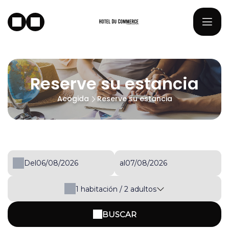
Reserve su estancia
Acogida
Reserve su estancia
Del
al
1
habitación /
2
adultos
BUSCAR