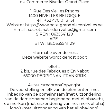
du Commerce Nivelles Grand Place
1, Rue Des Vieilles Prisons
1400 NIVELLES BELGIQUE
Tel. : +32 470 01 31 51
Website : https://www.hotelgrandplacenivelles.be
E-mail : secretariat.hdcnivelles@gmail.com
SIREN : 0635541129
APE :
BTW : BE0635541129
Informatie over de host:
Deze website wordt gehost door:
elloha
2 bis, rue des Fabriques d'En Nabot
66000 PERPIGNAN, FRANKRIJK
Auteursrechten/Copyright:
De voorstelling en elk van de elementen, met
inbegrip van de domeinnaam (met uitzondering
van de domeinnamen beginnend met ellohaweb),
de merken (met uitzondering van het merk elloha),
logo’s (met uitzondering van het elloha-logo),