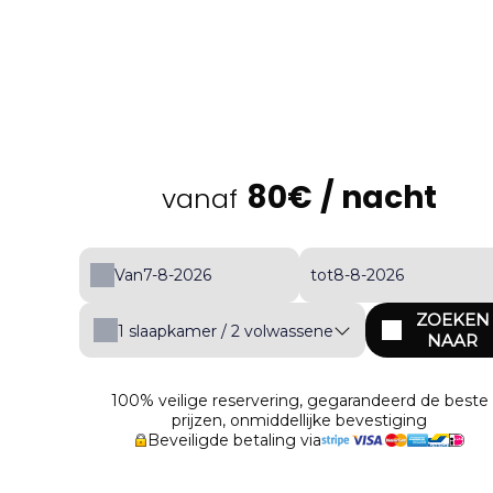
80€
/ nacht
vanaf
Van
tot
ZOEKEN
1
slaapkamer /
2
volwassene
NAAR
100% veilige reservering, gegarandeerd de beste
prijzen, onmiddellijke bevestiging
Beveiligde betaling via