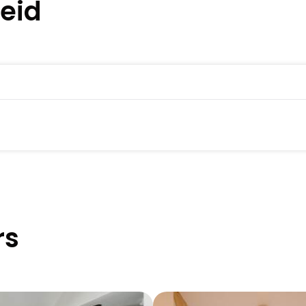
eid
rs